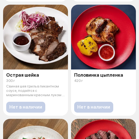
Острая шейка
Половинка цыпленка
300 г
420 г
Свиная шея гриль в пикантном
соусе, подаётся с
маринованным красным луком и
соусом барбекю
Нет в наличии
Нет в наличии