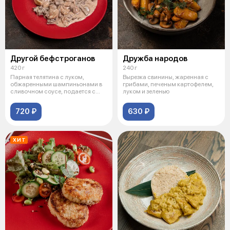
Другой бефстроганов
Дружба народов
420 г
240 г
Парная телятина с луком,
Вырезка свинины, жаренная с
обжаренными шампиньонами в
грибами, печеным картофелем,
сливочном соусе, подается с
луком и зеленью
картофельн
720 ₽
630 ₽
ХИТ