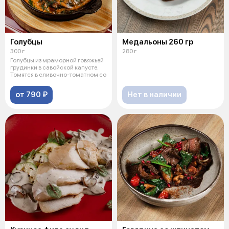
Голубцы
Медальоны 260 гр
300 г
280 г
Голубцы из мраморной говяжьей
грудинки в савойской капусте.
Томятся в сливочно-томатном со
от 790 ₽
Нет в наличии