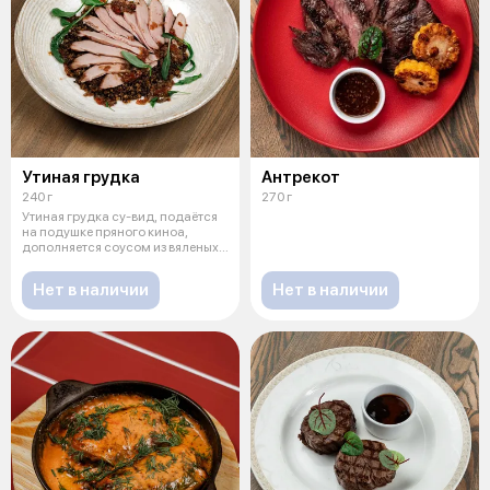
Утиная грудка
Антрекот
240 г
270 г
Утиная грудка су-вид, подаётся
на подушке пряного киноа,
дополняется соусом из вяленых
том
Нет в наличии
Нет в наличии