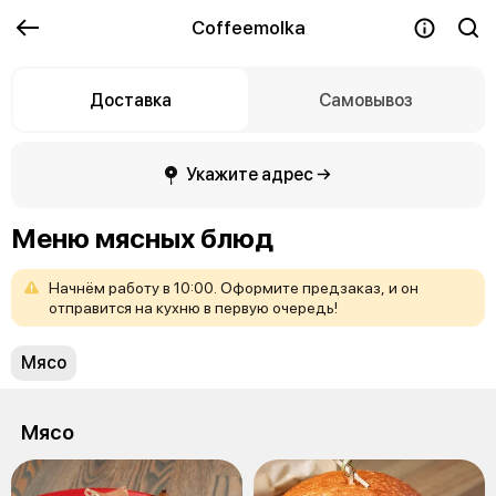
Coffeemolka
Доставка
Самовывоз
Укажите адрес →
Меню мясных блюд
Начнём
работу
в
10:00.
Оформите
предзаказ,
и
он
отправится
на
кухню
в
первую
очередь!
Мясо
Мясо