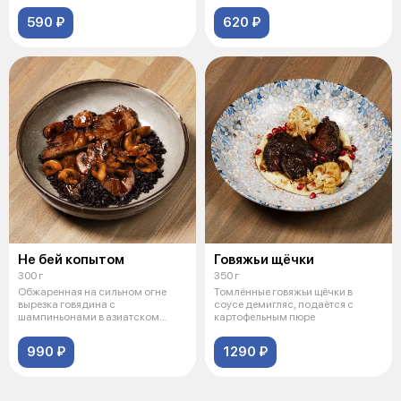
белого риса
подаютс
590 ₽
620 ₽
Не бей копытом
Говяжьи щёчки
300 г
350 г
Обжаренная на сильном огне
Томлённые говяжьи щёчки в
вырезка говядина с
соусе демигляс, подаётся с
шампиньонами в азиатском
картофельным пюре
соусе, подается на
990 ₽
1290 ₽