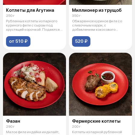
Котлеты для Агутина
Миллионер из трущоб
250 г
350 г
Рубленные котлеты из парного
Обжаренное куриное филе со
куриного филе с сыром под
сливочным карри, с
хрустящей корочкой. Подаются с
добавлением кокосового
поле
молока, ананаса, имби
от 510 ₽
520 ₽
Фазан
Фермерские котлеты
290 г
200 г
Малое филе индейки индилайт,
Котлеты из парной рубленной