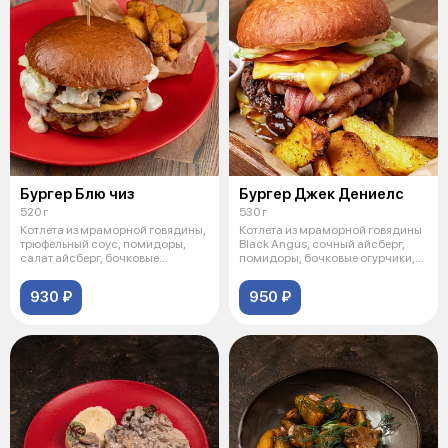
Бургер Блю чиз
Бургер Джек Дениелс
520 г
530 г
Котлета из мраморной говядины,
Котлета из мраморной говядины
трюфельный соус, помидоры,
Black Angus, сочный айсберг,
салат айсберг, бочковые
помидоры, бочковые огурчики,
огурчики
об
930 ₽
950 ₽