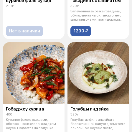
Куриное филе су вид
Говядина со шпинатом
210 г
320 г
Запечённая вырезка говядины,
обжаренная на сильном огне с
шампиньонами, помидорами
черри,
Нет в наличии
1290 ₽
Гобаджоу курица
Голубцы индейка
400 г
320 г
Куриное филе с овощами,
Голубцы из филе индейки в
обжаренное в кисло-сладком
белокочанной капусте, томятся в
соусе. Подается на подушке
сливочном соусе с песто,