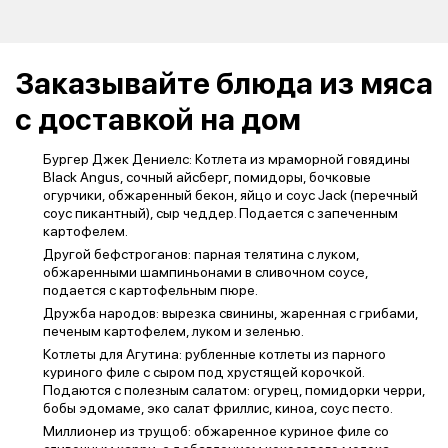
Заказывайте блюда из мяса
с доставкой на дом
Бургер Джек Дениелс: Котлета из мраморной говядины
Black Angus, сочный айсберг, помидоры, бочковые
огурчики, обжаренный бекон, яйцо и соус Jack (перечный
соус пикантный), сыр чеддер. Подается с запеченным
картофелем.
Другой бефстроганов: парная телятина с луком,
обжаренными шампиньонами в сливочном соусе,
подается с картофельным пюре.
Дружба народов: вырезка свинины, жаренная с грибами,
печеным картофелем, луком и зеленью.
Котлеты для Агутина: рубленные котлеты из парного
куриного филе с сыром под хрустящей корочкой.
Подаются с полезным салатом: огурец, помидорки черри,
бобы эдомаме, эко салат фриллис, киноа, соус песто.
Миллионер из трущоб: обжаренное куриное филе со