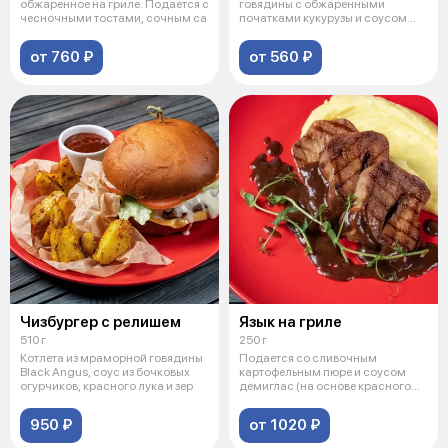
обжаренное на гриле. Подается с
говядины с обжаренными
чесночными тостами, сочным са
початками кукурузы и соусом
BBQ
от 760 ₽
от 560 ₽
Чизбургер с релишем
Язык на гриле
510 г
250 г
Котлета из мраморной говядины
Подается со сливочным
Black Angus, соус из бочковых
картофельным пюре и соусом
огурчиков, красного лука и зер
демиглас (на основе красного
вина, томато
950 ₽
от 1020 ₽