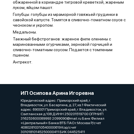
обжаренной в кориандре тигровой креветкой, жареным
луком, яйцом пашот.
Голубцы: голубцы из мраморной говяжьей грудинки в
савойской капусте. Томятся в сливочно-томатном соусе с
чесноком и укропом.
Медальоны.
Таежный бефстроганов: жареное филе оленины с
маринованными огурчиками, зерновой горчицей и
сливочно-томатным соусом. Подается с томленым
пшеном.
Антрекот.
ИП Осипова Арина Игоревна
Юридический адрес: Приморский край, г.
Владивосток, ул. Басаргина, д. 27, кв.1 Фактический
адрес: 690001 Приморский край, г. Владивосток, ул.
Светланская д.108 Д ИНН 250201519700 ОГРНИП
316253600089993 2099090@mail.ru Банк Филиал
«Центральный» Банка ВТБ ПАО г.Москва Р/счет
40802810310540000619 Кор/счет
30101810145250000411 БИК 044525411