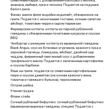
сливочным карри, с добавлением кокосового молока,
ананаса, имбиря, лука и чеснока. Подается на подушке
белого риса.
Фазан: малое филе индейки индилайт, обжаренное на
гриле. Подается с чесночными тостами, сочным салатом
айсберг, томатами черри и сыром пармезан.
Фермерские котлеты: котлеты из парной рубленной
говядины с обжаренными початками кукурузы и соусом
BBQ.
Чизбургер с релишем: котлета из мраморной говядины
Black Angus, соус из бочковых огурчиков, красного лука и
зерновой горчицы, помидоры, айсберг, двойной сыр
чеддер, фирменный сметанный соус с добавлением
трюфельного масла. Подается с запеченным картофелем
и соусом барбекю.
Язык на гриле: подается со сливочным картофельным
пюре и соусом демиглас (на основе красного вина,
томатов и говяжьего бульона), черносливом.
Острая шейка.
Утиная грудка.
Фланк стейк.
Сочный рубленый бифштекс: сочный рубленный бифштекс
(мраморная вырезка говядины, специи). Подается с