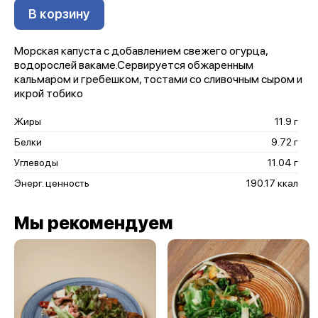
В корзину
Морская капуста с добавлением свежего огурца,
водорослей вакаме.Сервируется обжаренным
кальмаром и гребешком, тостами со сливочным сыром и
икрой тобико
Жиры
11.9 г
Белки
9.72 г
Углеводы
11.04 г
Энерг. ценность
190.17 ккал
Мы рекомендуем