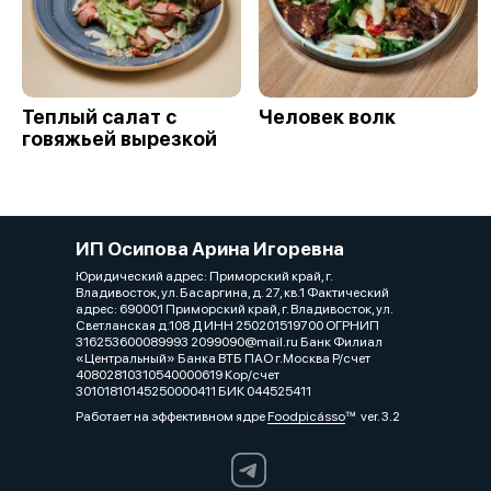
Теплый салат с
Человек волк
говяжьей вырезкой
ИП Осипова Арина Игоревна
Юридический адрес: Приморский край, г.
Владивосток, ул. Басаргина, д. 27, кв.1 Фактический
адрес: 690001 Приморский край, г. Владивосток, ул.
Светланская д.108 Д ИНН 250201519700 ОГРНИП
316253600089993 2099090@mail.ru Банк Филиал
«Центральный» Банка ВТБ ПАО г.Москва Р/счет
40802810310540000619 Кор/счет
30101810145250000411 БИК 044525411
Работает на эффективном ядре
Foodpicásso
ver. 3.2