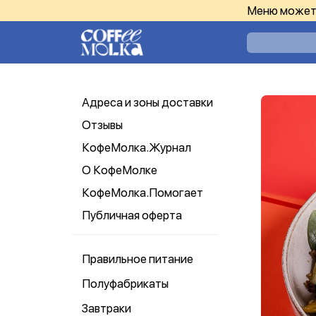
Меню может 
Адреса и зоны доставки
Отзывы
КофеМолка.Журнал
О КофеМолке
КофеМолка.Помогает
Публичная оферта
Правильное питание
Полуфабрикаты
Завтраки