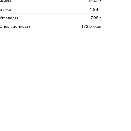
Жиры
13.43 г
Белки
4.94 г
Углеводы
7.98 г
Энерг. ценность
172.5 ккал