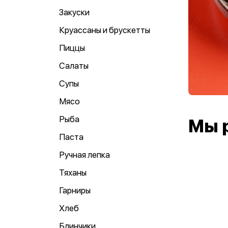
Закуски
Круассаны и брускетты
Пиццы
Салаты
Супы
Мясо
Рыба
Мы 
Паста
Ручная лепка
Тяханы
Гарниры
Хлеб
Блинчики