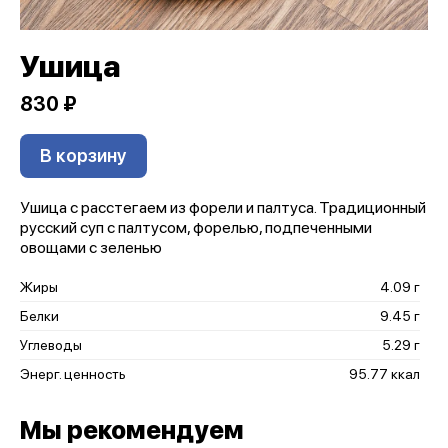
Ушица
830 ₽
В корзину
Ушица c расстегаем из форели и палтуса. Традиционный
русский суп с палтусом, форелью, подпеченными
овощами с зеленью
Жиры
4.09 г
Белки
9.45 г
Углеводы
5.29 г
Энерг. ценность
95.77 ккал
Мы рекомендуем