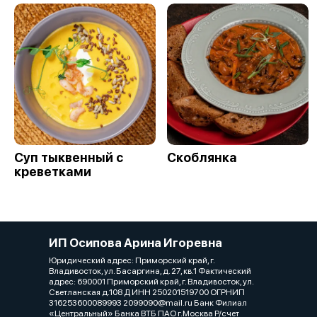
Суп тыквенный с
Скоблянка
креветками
ИП Осипова Арина Игоревна
Юридический адрес: Приморский край, г.
Владивосток, ул. Басаргина, д. 27, кв.1 Фактический
адрес: 690001 Приморский край, г. Владивосток, ул.
Светланская д.108 Д ИНН 250201519700 ОГРНИП
316253600089993 2099090@mail.ru Банк Филиал
«Центральный» Банка ВТБ ПАО г.Москва Р/счет